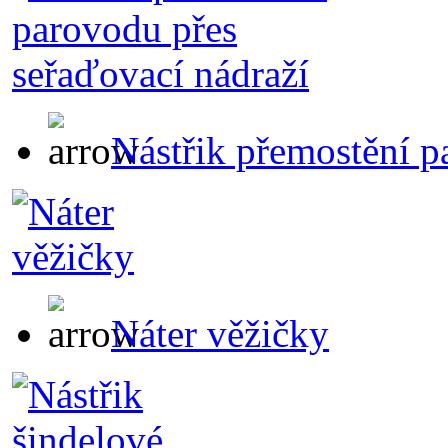
Nástřik přemostění p
Náter věžičky