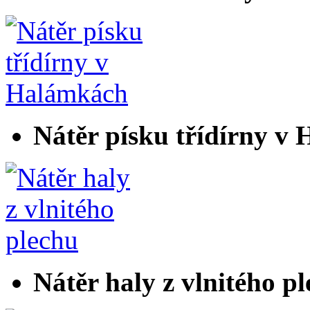
Nátěr písku třídírny v
Nátěr haly z vlnitého p