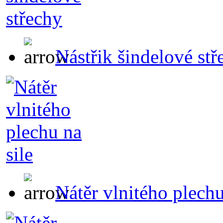
Nástřik šindelové stř
Nátěr vlnitého plechu